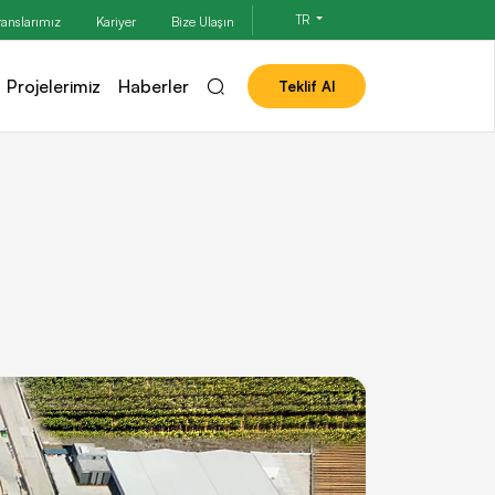
TR
ranslarımız
Kariyer
Bize Ulaşın
Projelerimiz
Haberler
Teklif Al