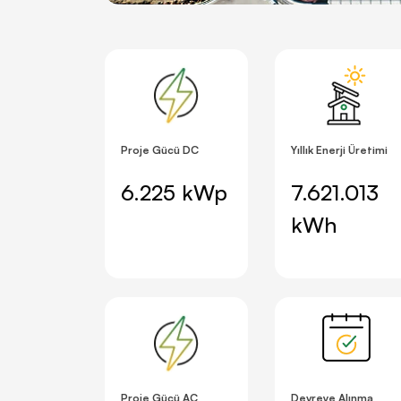
Proje Gücü DC
Yıllık Enerji Üretimi
6.225 kWp
7.621.013
kWh
Proje Gücü AC
Devreye Alınma