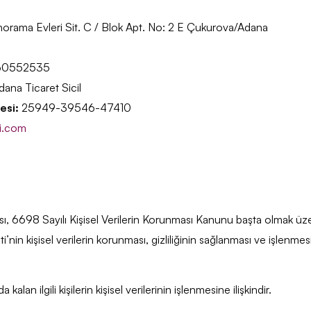
orama Evleri Sit. C / Blok Apt. No: 2 E Çukurova/Adana
4060552535
ana Ticaret Sicil
esi:
25949-39546-47410
i.com
tikası, 6698 Sayılı Kişisel Verilerin Korunması Kanunu başta olmak 
nin kişisel verilerin korunması, gizliliğinin sağlanması ve işlenme
 kalan ilgili kişilerin kişisel verilerinin işlenmesine ilişkindir.