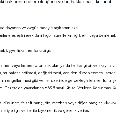
rindeki haklarının neler olduğunu ve bu hakları nasıl kullanabi
ilmeye dayanan ve özgür iradeyle açıklanan rıza.
ilerle eşleştirilerek dahi hiçbir surette kimliği belirli veya belirleneb
ek kişiye ilişkin her türlü bilgi.
amamen veya kısmen otomatik olan ya da herhangi bir veri kayıt si
, muhafaza edilmesi, değiştirilmesi, yeniden düzenlenmesi, açıklanm
asının engellenmesi gibi veriler üzerinde gerçekleştirilen her türlü iş
mi Gazete’de yayımlanan 6698 sayılı Kişisel Verilerin Korunması 
si düşünce, felsefi inanç, din, mezhep veya diğer inançlar, kılık kıy
riyle ilgili veriler ile biyometrik ve genetik veriler.