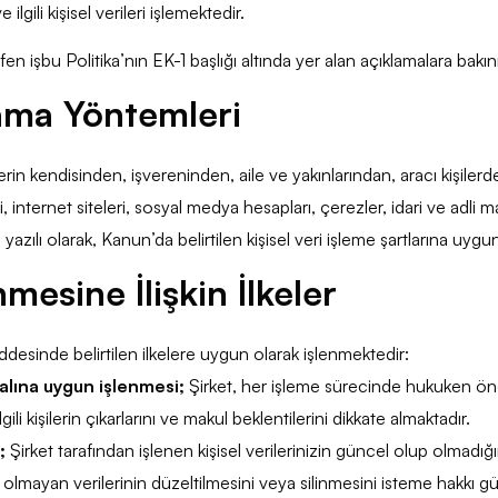
lgili kişisel verileri işlemektedir.
fen işbu Politika’nın EK-1 başlığı altında yer alan açıklamalara bakın
plama Yöntemleri
şilerin kendisinden, işvereninden, aile ve yakınlarından, aracı kişilerd
 internet siteleri, sosyal medya hesapları, çerezler, idari ve adli m
ya yazılı olarak, Kanun’da belirtilen kişisel veri işleme şartlarına uyg
nmesine İlişkin İlkeler
ddesinde belirtilen ilkelere uygun olarak işlenmektedir:
ralına uygun işlenmesi;
Şirket, her işleme sürecinde hukuken öng
gili kişilerin çıkarlarını ve makul beklentilerini dikkate almaktadır.
;
Şirket tarafından işlenen kişisel verilerinizin güncel olup olmadığı
l olmayan verilerinin düzeltilmesini veya silinmesini isteme hakkı gü