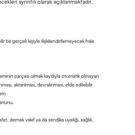
lecekleri ayrıntılı olarak açıklanmaktadır.
ilir bir gerçek kişiyle ilişkilendirilemeyecek hale
steminin parçası olmak kaydıyla otomatik olmayan
ası, aktarılması, devralınması, elde edilebilir
lem
Kanunu.
afet, dernek vakıf ya da sendika üyeliği, sağlık,