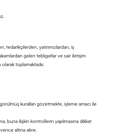
ız.
en, tedarikçilerden, yatırımcılardan, iş
akamlardan gelen tebligatlar ve sair iletişim
un olarak toplamaktadır.
örülmüş kuralları gözetmekte, işleme amacı ile
na, buna ilişkin kontrollerin yapılmasına dikkat
vence altına alınır.