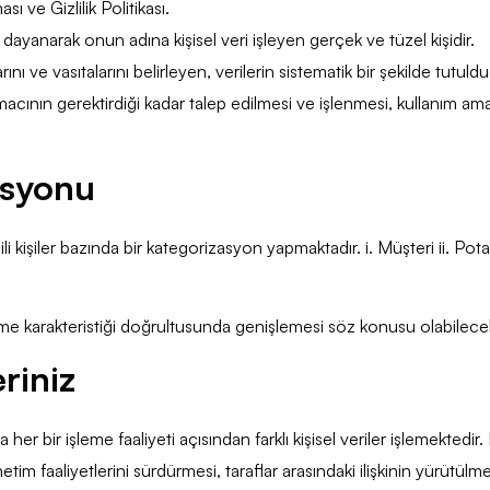
ı ve Gizlilik Politikası.
ayanarak onun adına kişisel veri işleyen gerçek ve tüzel kişidir.
ını ve vasıtalarını belirleyen, verilerin sistematik bir şekilde tutuld
amacının gerektirdiği kadar talep edilmesi ve işlenmesi, kullanım a
zasyonu
li kişiler bazında bir kategorizasyon yapmaktadır. i. Müşteri ii. Potan
işleme karakteristiği doğrultusunda genişlemesi söz konusu olabilecek
eriniz
ında her bir işleme faaliyeti açısından farklı kişisel veriler işlemekte
im faaliyetlerini sürdürmesi, taraflar arasındaki ilişkinin yürütülm