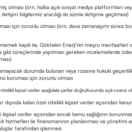
irilmiş olması (örn. halka açık sosyal medya platformları veya
işim bilgileriniz aracılığı ile sizinle iletişime geçilmesi)
nması için zorunlu olması (örn. dava zamanaşımı süresi boy
memek kaydı ile, Göktekin Enerji’nin meşru menfaatleri 
gibi süreçlerinde yapılması gereken incelemelerde ödeme k
lması)
layamayacak durumda bulunan veya rızasına hukuki geçerlilik
nü koruması için zorunlu olması
telikli kişisel veriler aşağıdaki şartlar doğrultusunda açık rızanız o
iler dışında kalan özel nitelikli kişisel veriler açısından k
ikli kişisel veriler açısından ancak kamu sağlığının korunma
ık hizmetleri ile finansmanının planlanması ve yönetimi a
uluşlar tarafından işlenmesi