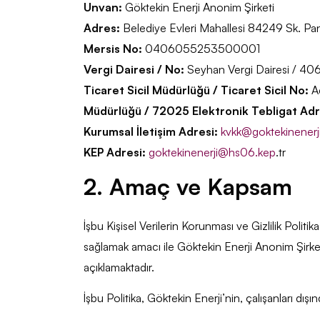
Unvan:
Göktekin Enerji Anonim Şirketi
Adres:
Belediye Evleri Mahallesi 84249 Sk. Pan
Mersis No:
0406055253500001
Vergi Dairesi / No:
Seyhan Vergi Dairesi / 
Ticaret Sicil Müdürlüğü / Ticaret Sicil No:
Ad
Müdürlüğü / 72025 Elektronik Tebligat Adr
Kurumsal İletişim Adresi:
kvkk@goktekinenerj
KEP Adresi:
goktekinenerji@hs06.kep
.tr
2. Amaç ve Kapsam
İşbu Kişisel Verilerin Korunması ve Gizlilik Poli
sağlamak amacı ile Göktekin Enerji Anonim Şirketi’
açıklamaktadır.
İşbu Politika, Göktekin Enerji’nin, çalışanları dışında