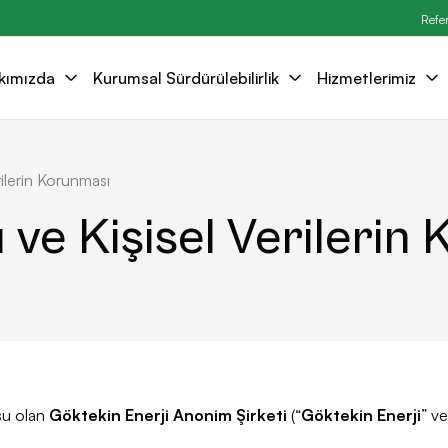
Refe
kımızda
Kurumsal Sürdürülebilirlik
Hizmetlerimiz
erilerin Korunması
rı ve Kişisel Verileri
su olan
Göktekin Enerji Anonim Şirketi
(“
Göktekin Enerji
” ve