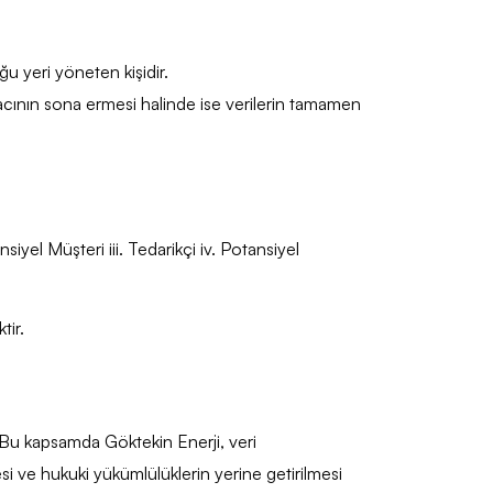
uğu yeri yöneten kişidir.
macının sona ermesi halinde ise verilerin tamamen
siyel Müşteri iii. Tedarikçi iv. Potansiyel
tir.
dir. Bu kapsamda Göktekin Enerji, veri
esi ve hukuki yükümlülüklerin yerine getirilmesi