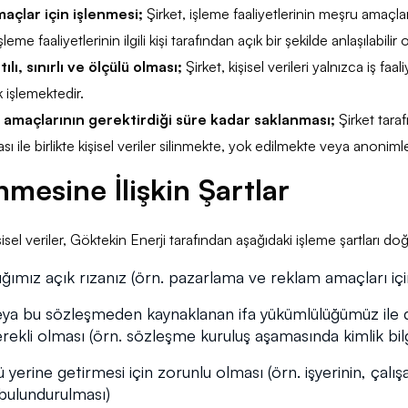
amaçlar için işlenmesi;
Şirket, işleme faaliyetlerinin meşru amaç
eme faaliyetlerinin ilgili kişi tarafından açık bir şekilde anlaşılabilir 
ılı, sınırlı ve ölçülü olması;
Şirket, kişisel verileri yalnızca iş faa
k işlemektedir.
e amaçlarının gerektirdiği süre kadar saklanması;
Şirket tara
le birlikte kişisel veriler silinmekte, yok edilmekte veya anonimleş
enmesine İlişkin Şartlar
sel veriler, Göktekin Enerji tarafından aşağıdaki işleme şartları do
ımız açık rızanız (örn. pazarlama ve reklam amaçları için k
veya bu sözleşmeden kaynaklanan ifa yükümlülüğümüz ile d
 gerekli olması (örn. sözleşme kuruluş aşamasında kimlik bilg
rine getirmesi için zorunlu olması (örn. işyerinin, çalışan
bulundurulması)