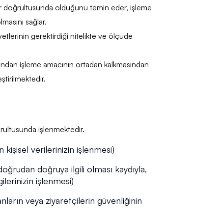
lar doğrultusunda olduğunu temin eder, işleme
olmasını sağlar.
liyetlerinin gerektirdiği nitelikte ve ölçüde
fından işleme amacının ortadan kalkmasından
tirilmektedir.
ğrultusunda işlenmektedir.
işisel verilerinizin işlenmesi)
oğrudan doğruya ilgili olması kaydıyla,
ilerinizin işlenmesi)
ların veya ziyaretçilerin güvenliğinin