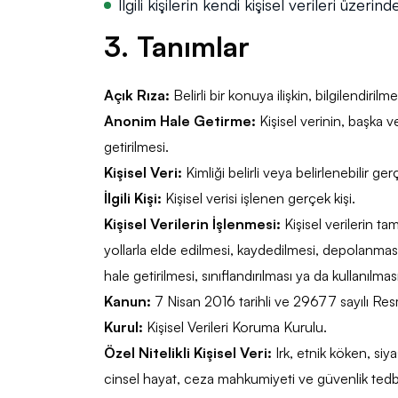
İlgili kişilerin kendi kişisel verileri üze
3. Tanımlar
Açık Rıza:
Belirli bir konuya ilişkin, bilgilendir
Anonim Hale Getirme:
Kişisel verinin, başka ver
getirilmesi.
Kişisel Veri:
Kimliği belirli veya belirlenebilir gerç
İlgili Kişi:
Kişisel verisi işlenen gerçek kişi.
Kişisel Verilerin İşlenmesi:
Kişisel verilerin t
yollarla elde edilmesi, kaydedilmesi, depolanması
hale getirilmesi, sınıflandırılması ya da kullanılm
Kanun:
7 Nisan 2016 tarihli ve 29677 sayılı Res
Kurul:
Kişisel Verileri Koruma Kurulu.
Özel Nitelikli Kişisel Veri:
Irk, etnik köken, siya
cinsel hayat, ceza mahkumiyeti ve güvenlik tedbirle