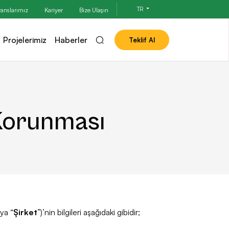
TR
ranslarımız
Kariyer
Bize Ulaşın
Projelerimiz
Haberler
Teklif Al
n Korunması
ya “
Şirket
”)’nin bilgileri aşağıdaki gibidir;